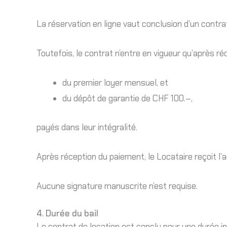
La réservation en ligne vaut conclusion d’un contra
Toutefois, le contrat n’entre en vigueur qu’après r
du premier loyer mensuel, et
du dépôt de garantie de CHF 100.–,
payés dans leur intégralité.
Après réception du paiement, le Locataire reçoit l’
Aucune signature manuscrite n’est requise.
4. Durée du bail
Le contrat de location est conclu pour une durée i