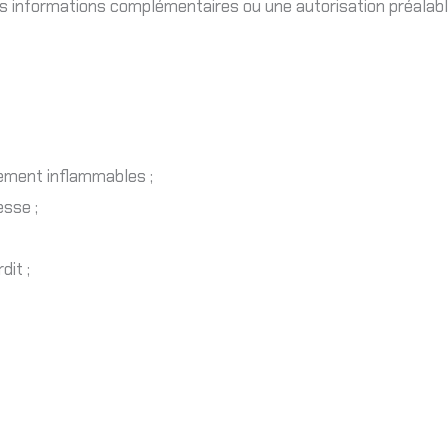
des informations complémentaires ou une autorisation préalabl
utement inflammables ;
esse ;
dit ;