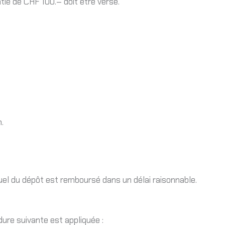
tie de CHF 100.– doit être versé.
.
tuel du dépôt est remboursé dans un délai raisonnable.
dure suivante est appliquée :