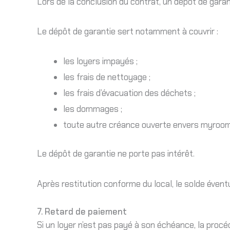
Lors de la conclusion du contrat, un dépôt de garan
Le dépôt de garantie sert notamment à couvrir :
les loyers impayés ;
les frais de nettoyage ;
les frais d’évacuation des déchets ;
les dommages ;
toute autre créance ouverte envers myroom
Le dépôt de garantie ne porte pas intérêt.
Après restitution conforme du local, le solde éven
7. Retard de paiement
Si un loyer n’est pas payé à son échéance, la procé