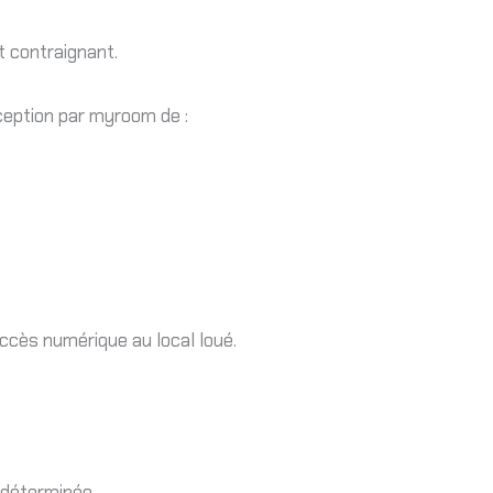
t contraignant.
éception par myroom de :
accès numérique au local loué.
ndéterminée.