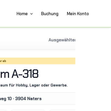
Home
Buchung
Mein Konto
Ausgewählter Raum
r ab
m A-318
 Raum für Hobby, Lager oder Gewerbe.
weg 10 · 3904 Naters