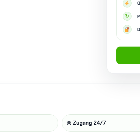
O
↻
M
D
◎ Zugang 24/7