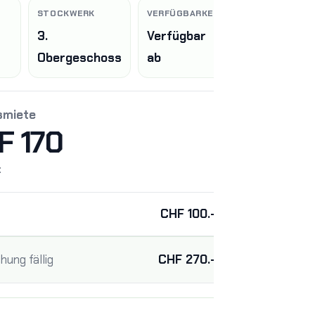
STOCKWERK
VERFÜGBARKEIT
3.
Verfügbar
Obergeschoss
ab
smiete
F 170
t
CHF 100.–
hung fällig
CHF 270.–