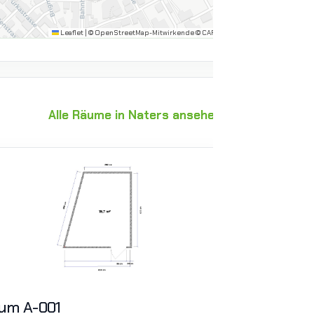
Leaflet
|
© OpenStreetMap-Mitwirkende © CARTO
Alle Räume in Naters ansehen →
um A-001