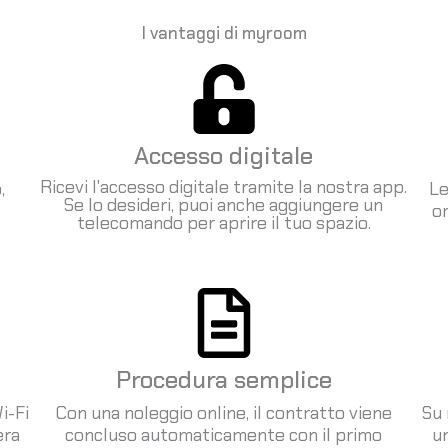
I vantaggi di myroom
Accesso digitale
Ricevi l'accesso digitale tramite la nostra app.
,
Le
Se lo desideri, puoi anche aggiungere un
or
telecomando per aprire il tuo spazio.
Procedura semplice
i-Fi
Con una noleggio online, il contratto viene
Su 
era
concluso automaticamente con il primo
un