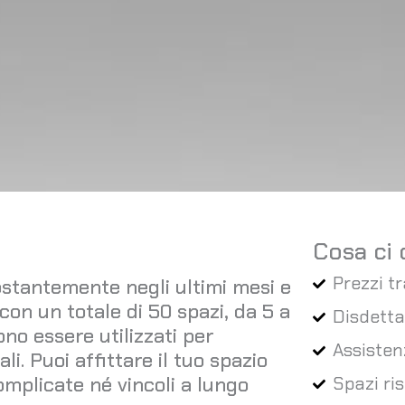
Cosa ci 
Prezzi t
stantemente negli ultimi mesi e
con un totale di 50 spazi, da 5 a
Disdetta
ono essere utilizzati per
Assisten
i. Puoi affittare il tuo spazio
plicate né vincoli a lungo
Spazi ris