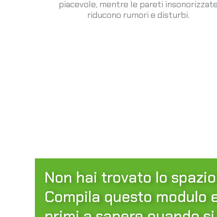
piacevole, mentre le pareti insonorizzat
riducono rumori e disturbi.
Non hai trovato lo spazio
Compila questo modulo e 
primi a sapere quando si