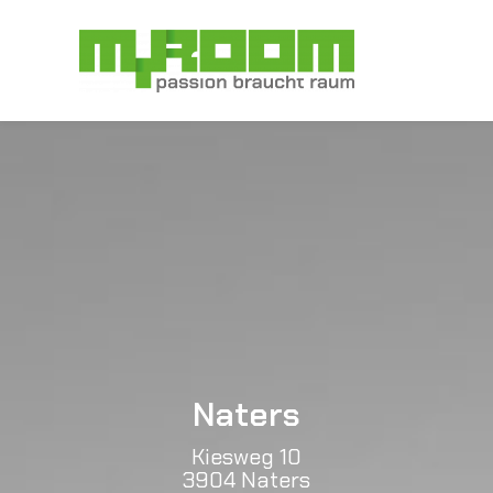
Vai
al
A
contenuto
Naters
Kiesweg 10
3904 Naters